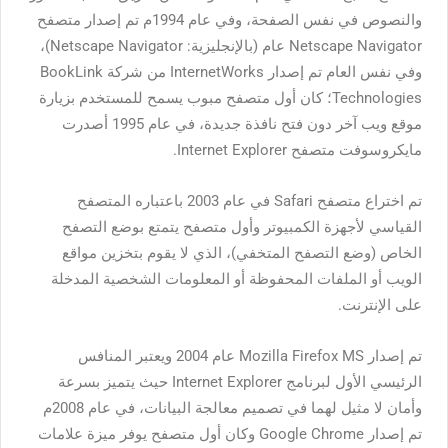
والنصوص في نفس الصفحة، وفي عام 1994م تم إصدار متصفح
Netscape Navigator عام (بالإنجليزية: Netscape Navigator)،
وفي نفس العام تم إصدار InternetWorks من شركة BookLink
Technologies؛ كان أول متصفح مبوب يسمح للمستخدم بزيارة
موقع ويب آخر دون فتح نافذة جديدة، في عام 1995 أصدرت
مايكروسوفت متصفح Internet Explorer.
تم اختراع متصفح Safari في عام 2003 باعتباره المتصفح
القياسي لأجهزة الكمبيوتر وأول متصفح يتمتع بوضع التصفح
الخاص (وضع التصفح المتخفي)، الذي لا يقوم بتخزين مواقع
الويب أو الملفات المحفوظة أو المعلومات الشخصية المدخلة
على الإنترنت.
تم إصدار Mozilla Firefox MS عام 2004 ويعتبر المنافس
الرئيسي الأول لبرنامج Internet Explorer حيث يتميز بسرعة
وأمان لا مثيل لهما في تصميم معالجة البيانات، في عام 2008م
تم إصدار Google Chrome وكان أول متصفح يوفر ميزة علامات