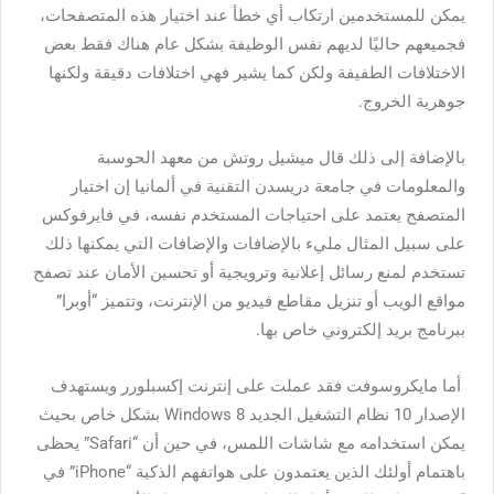
يمكن للمستخدمين ارتكاب أي خطأ عند اختيار هذه المتصفحات،
فجميعهم حاليًا لديهم نفس الوظيفة بشكل عام هناك فقط بعض
الاختلافات الطفيفة ولكن كما يشير فهي اختلافات دقيقة ولكنها
جوهرية الخروج.
بالإضافة إلى ذلك قال ميشيل روتش من معهد الحوسبة
والمعلومات في جامعة دريسدن التقنية في ألمانيا إن اختيار
المتصفح يعتمد على احتياجات المستخدم نفسه، في فايرفوكس
على سبيل المثال مليء بالإضافات والإضافات التي يمكنها ذلك
تستخدم لمنع رسائل إعلانية وترويجية أو تحسين الأمان عند تصفح
مواقع الويب أو تنزيل مقاطع فيديو من الإنترنت، وتتميز “أوبرا”
ببرنامج بريد إلكتروني خاص بها.
أما مايكروسوفت فقد عملت على إنترنت إكسبلورر ويستهدف
الإصدار 10 نظام التشغيل الجديد Windows 8 بشكل خاص بحيث
يمكن استخدامه مع شاشات اللمس، في حين أن “Safari” يحظى
باهتمام أولئك الذين يعتمدون على هواتفهم الذكية “iPhone” في