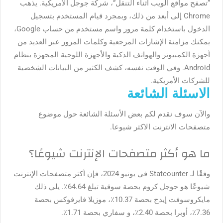
“تصفح مواقع الويب أثناء التنقل”، شركة جوجل الأمريكية. يذهب
Chrome إلى أبعد من ذلك، وبمجرد قيام المستخدم بتسجيل
الدخول باستخدام كلمة مرور واسم مستخدم من حساب Google،
يمكنك مزامنة الإشارات المرجعية وكلمات المرور عبر العديد من
أجهزة الكمبيوتر والهواتف الذكية والأجهزة اللوحية المجهزة بنظام
Android. وفي الوقت نفسه، كشف الكثير من البيانات الشخصية
للشركات الأمريكية.
الاسئلة الشائعة
والآن سوف نقدم لكم بعض الأسئلة الشائعة حول موضوع
متصفحات الانترنت الاكثر شيوعا
.
ما هو أكثر متصفحات الإنترنت شيوعًا؟
وفقًا لـ Statcounter في يونيو 2024، فإن أكثر متصفحات الإنترنت
شيوعًا هو جوجل كروم بحصة سوقية تبلغ 64.64٪. يلي ذلك
مايكروسوفت إيدج بحصة 10.37٪، موزيلا فايرفوكس بحصة
7.36٪، أوبرا بحصة 2.40٪، و سفاري بحصة 1.71٪.