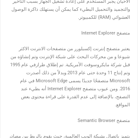
الأحيان يجبر المستخدم على إعادة تشغيل الجهاز بسبب التأخير
والتجميد والتحميل البطيء كما يمكن أن يستهلك ذاكرة الوصول
العشوائي (RAM) للكمبيوتر.
متصفح Internet Explorer
يعتبر متصفح إنترنت إكسبلورر من
متصفحات الانترنت الاكثر
شيوعا
و من محركات البحث على شبكة الإنترنت وتم إنشاؤه من
قبل شركة مايكروسوفت الأمريكية. تم إطلاق طرازفي عام 1995
وتم إنتاج 11 وحدة حتى عام 2013.وبدلاً من ذلك أصدرت
Microsoft متصفحًا جديدًا يسمى Microsoft Edge في عام
2016. ومن عيوب متصفح Internet Explorer أنه بطيء عند
التصفح، بالإضافة إلى عدم القدرة على قراءة محتوى بعض
المواقع.
متصفح Semantic Browser
يتميز باتصال بشبكة الويب العالمية، حيث يقوم بالربط بين مصادر