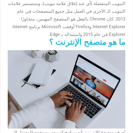
التبويب المنفصلة (أي عند إغلاق علامة تبويب)، وستستمر علامات
التبويب الـ الأخرى في العمل مثل جميع المتصفحات في عام
2013. كان Chrome بالفعل هو المتصفح المهيمن، متجاوزًا
Internet Explorer وFirefox أوقفت Microsoft برنامج Internet
Explorer في عام 2015 واستبداله بـ Edge.
ما هو متصفح الإنترنت ؟
يُعرف متصفح الانترنت بأنه برنامج كمبيوتر يستخدم للوصول إلى