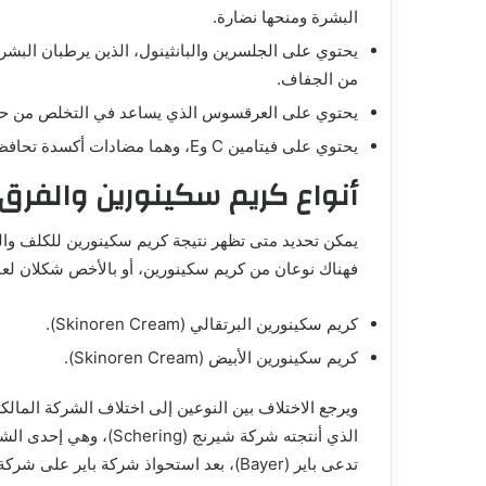
البشرة ومنحها نضارة.
يحتوي على الجلسرين والبانثينول، الذين يرطبان البشرة
من الجفاف.
يحتوي على العرقسوس الذي يساعد في التخلص من حب 
يحتوي على فيتامين C وE، وهما مضادات أكسدة تحافظ على البشرة من البقع الداكنة.
أنواع كريم سكينورين والفرق 
يمكن تحديد متى تظهر نتيجة كريم سكينورين للكلف وال
فهناك نوعان من كريم سكينورين، أو بالأخص شكلان لعبو
كريم سكينورين البرتقالي (Skinoren Cream).
كريم سكينورين الأبيض (Skinoren Cream).
ويرجع الاختلاف بين النوعين إلى اختلاف الشركة المال
الذي أنتجته شركة شيرنج 
تدعى باير (Bayer)، بعد استحواذ شركة باير على شركة شيرنج، أصبحت باير هي الشركة المصنعة لكريم سكينورين.