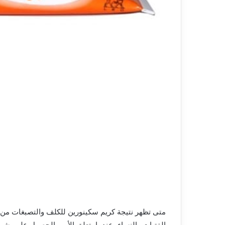
متى تظهر نتيجة كريم سكينورين للكلف والتصبغات من 
الفتيات والنساء، عندما يتعلق الأمر بالحصول على بش