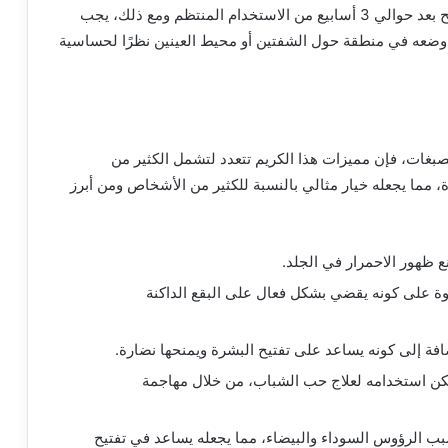
تبدأ نتائج استخدام كريم سكينورين بالظهور بشكل واضح بعد حوالي 3 أسابيع من الاستخدام المنتظم ومع ذلك، يجب
لكريم لأكثر من 6 أشهر، وتجنب وضعه في منطقة حول الشفتين أو محيط العينين نظرًا لحساسية
صبغات، فإن مميزات هذا الكريم تتعدد لتشمل الكثير من
، مما يجعله خيار مثالي بالنسبة للكثير من الأشخاص ومن أبرز
ع ظهور الاحمرار في الجلد.
وة على كونه يقضي بشكل فعال على البقع الداكنة
ة إلى كونه يساعد على تفتيح البشرة ويمنحها نضارة.
ن استخدامه لعلاج حب الشباب، من خلال مهاجمة
سبب الرؤوس السوداء والبيضاء، مما يجعله يساعد في تفتيح