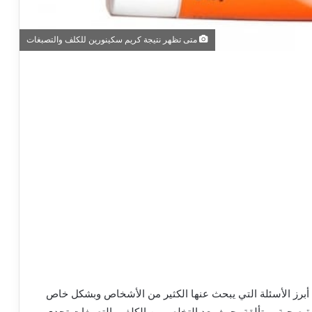
متى تظهر نتيجة كريم سكينورين للكلف والتصبغات
أبرز الأسئلة التي يبحث عنها الكثير من الأشخاص وبشكل خاص
رة صحية ومتألقة، حيث يعد التخلص من الكلف والتصبغات تحدي