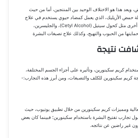
ض، ويعد هذا هو الاختلاف الوحيد بين المنتجين، أما من حيث
لة حمض الأزيليك، الذي يعمل كمضاد حيوي يستخدم في علاج
الالتهابات والبثور وحب الشباب، علاوة على مواد فعالة أخرى مثل كحول سيتيل (Cetyl Alcohol)، والجليسرين،
مايتها من الحبوب والتهيج، وكذلك علاج تصبغات البشرة
افت نتيجة
دام كريم سكينورين، وتأثيره على أجزاء الجسم المختلفة،
ة كريم سكينورين للكلف والتصبغات، ومن أبرز هذه التجارب:-
لية ومميزات كريم سكينورين من خلال تطبيق يوتيوب، حيث
حول تجارب تفتيح البشرة باستخدام سكينورين؛ فبينما كان بعض
ون غير راضين عن نتائجه.