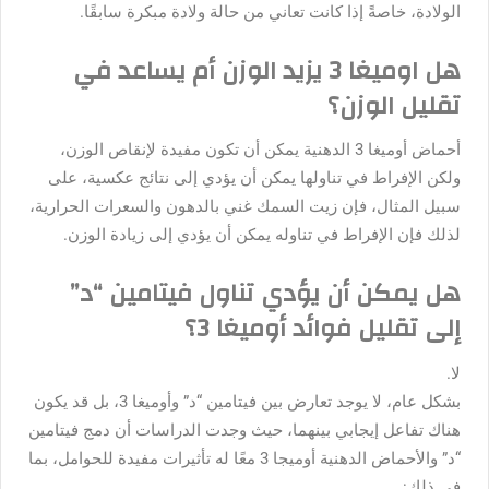
الولادة، خاصةً إذا كانت تعاني من حالة ولادة مبكرة سابقًا.
هل اوميغا 3 يزيد الوزن أم يساعد في
تقليل الوزن؟
أحماض أوميغا 3 الدهنية يمكن أن تكون مفيدة لإنقاص الوزن،
ولكن الإفراط في تناولها يمكن أن يؤدي إلى نتائج عكسية، على
سبيل المثال، فإن زيت السمك غني بالدهون والسعرات الحرارية،
لذلك فإن الإفراط في تناوله يمكن أن يؤدي إلى زيادة الوزن.
هل يمكن أن يؤدي تناول فيتامين “د”
إلى تقليل فوائد أوميغا 3؟
لا.
بشكل عام، لا يوجد تعارض بين فيتامين “د” وأوميغا 3، بل قد يكون
هناك تفاعل إيجابي بينهما، حيث وجدت الدراسات أن دمج فيتامين
“د” والأحماض الدهنية أوميجا 3 معًا له تأثيرات مفيدة للحوامل، بما
في ذلك: