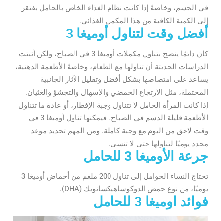
في الجسم، وخاصةً إذا كانت نظام الغذاء الخاص بالحامل يفتقر
إلى الكمية الكافية من هذا المكمل الغذائي.
أفضل وقت لتناول أوميغا 3
كان دائمًا ينصح بتناول مكملات أوميغا 3 في الصباح، ولكن أثبتت
الدراسات الحديثة أن تناولها مع الطعام، وخاصةً الأطعمة الدهنية،
يساعد على امتصاصها بشكل أفضل وتقليل الآثار الجانبية
المحتملة، مثل الارتجاع الحمضي والإسهال والتجشؤ والغثيان.
إذا كانت المرأة الحامل لا تتناول وجبة الإفطار، أو عادة ما تتناول
الأطعمة قليلة الدسم في الصباح، فيمكنها تناول أوميغا 3 في
وقت لاحق من اليوم مع وجبة كاملة. ومن المهم تحديد موعد
محدد يوميًا لتناولها حتى لا تنسى.
جرعة الأوميغا 3 للحامل
تحتاج النساء الحوامل إلى تناول 200 ملغم من أحماض أوميغا 3
يوميًا، من نوع حمض الدوكوساهيكسانويك (DHA).
فوائد اوميغا 3 للحامل