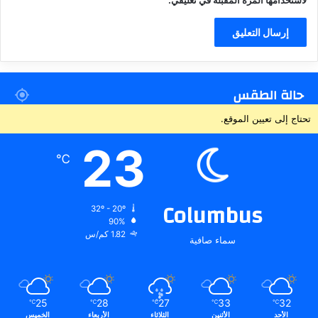
حالة الطقس
تحتاج إلى تعيين الموقع.
23
℃
Columbus
32º - 20º
90%
1.82 كم/س
سماء صافية
25
28
27
33
32
℃
℃
℃
℃
℃
الأحد
الأثنين
الثلاثاء
الأربعاء
الخميس