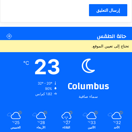
حالة الطقس
تحتاج إلى تعيين الموقع.
23
℃
Columbus
32º - 20º
90%
1.82 كم/س
سماء صافية
25
28
27
33
32
℃
℃
℃
℃
℃
الأحد
الأثنين
الثلاثاء
الأربعاء
الخميس