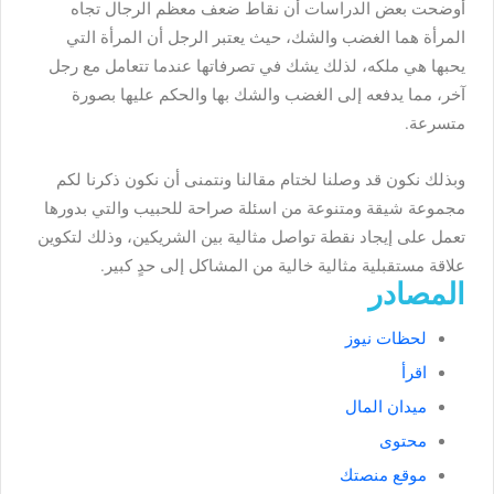
أوضحت بعض الدراسات أن نقاط ضعف معظم الرجال تجاه
المرأة هما الغضب والشك، حيث يعتبر الرجل أن المرأة التي
يحبها هي ملكه، لذلك يشك في تصرفاتها عندما تتعامل مع رجل
آخر، مما يدفعه إلى الغضب والشك بها والحكم عليها بصورة
متسرعة.
وبذلك نكون قد وصلنا لختام مقالنا ونتمنى أن نكون ذكرنا لكم
مجموعة شيقة ومتنوعة من اسئلة صراحة للحبيب والتي بدورها
تعمل على إيجاد نقطة تواصل مثالية بين الشريكين، وذلك لتكوين
علاقة مستقبلية مثالية خالية من المشاكل إلى حدٍ كبير.
المصادر
لحظات نيوز
اقرأ
ميدان المال
محتوى
موقع منصتك