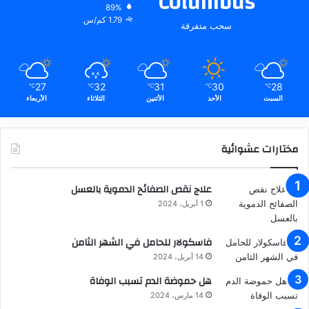
Columbus
89%
1.79 كم/س
سحب متفرقة
27
32
31
30
28
℃
℃
℃
℃
℃
السبت
الأحد
الأثنين
الثلاثاء
الأربعاء
مختارات عشوائية
علاج نقص الصفائح الدموية بالعسل
1 أبريل، 2024
فاسكولار للحامل في الشهر الثامن
14 أبريل، 2024
هل حموضة الدم تسبب الوفاة
14 مارس، 2024