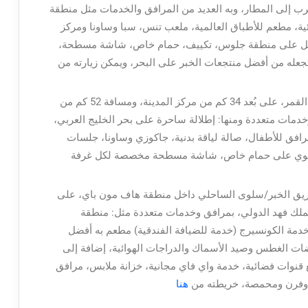
قرب إلى المطار، وبه العديد من المرافق والخدمات مثل منطقة
 مطعم للأطباق العالمية، ملعب تنس، سبا وساونا ومركز
يشتمل على منطقة جلوس، تكييف، حمام خاص، شاشة مسطحة،
جعله من أفضل منتجعات الخبر على البحر، ويمكن زيارته من
منتجع راديسون بلو: يقع في قلب شاطئ نصف القمر، على بُعد 34 كم من مركز المدينة، ومسافة 52 كم من
دمات متعددة ومنها: إطلالة ساحرة على بحر الخليج العربي،
فق للأطفال، صالة لياقة بدنية، جاكوزي وساونا، جلسات
ا يحتوي على حمام خاص، شاشة مسطحة مخصصة لكل غرفة
ريق الخبر/سلوى الساحلي داخل منطقة هاف مون باي، على
ان و 76 كم من مطار الملك فهد الدولي، بمرافق وخدمات متعددة مثل: منطقة
مة الكونسيرج (خدمة للضيافة الفندقية) مطعم به أفضل
ضات الغطس وصيد الأسماك والدراجات الهوائية، إضافة إلى
وات فضائية، خدمة واي فاي مجانية، خزانة ملابس، مرافق
 وفرن ومحمصة، خريطته من
هنا