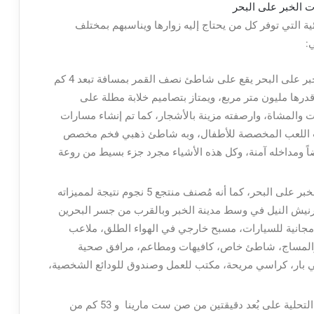
ة التي توفر كل من يحتاج إليه زوارها ويناسبهم بمختلف
:
بر على البحر
يقع على شاطئ نصف القمر بمسافة تبعد 4 كم
رها مليون متر مربع، ويمتاز بتصاميم خلابة مطلة على
 والمشاة، وارصفته مزينة بالأشجار، كما تم إنشاء مسارات
ت اللعب المخصصة للأطفال، وبه شاطئ ذهبي فخم مخصص
اً ومداخله آمنة، وكل هذه الأشياء مجرد جزء بسيط من روعة
منتجع ميريديان الخبر: هو من أفضل منتجعات الخبر على البحر، كما أنه مُصنف منتجع 5 نجوم نتيجة لمميزاته
ورنيش النيل في وسط مدينة الخبر وبالقرب من جسر البحرين
 مجانية للسيارات، مسبح خارجي في الهواء الطلق، ملاعب
ا والمساج، شاطئ خاص، كافيهات ومطاعم، مرافق صحية
ني بار، كراسي مريحة، مكتب للعمل وصندوق للودائع الشخصية،
منتجع شاطئ الغروب مارينا وسبا: يقع في حي التحلية على بُعد دقيقتين من صن ست مارينا و 53 كم من