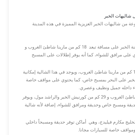
عة من شاليهات الخبر العزيزية المميزة في هذه المدينة
: يقع “Royal Resort” في مدينة الخبر على مسافة تبعد 18 كم من مارينا شاطئ الغروب و
وي على مرافق للشواء، كما أنه يوفر إطلالات على المسبح
: يقع على بُعد 19 كم من مارينا شاطئ الغروب، ويوجد في هذا الشالية إمكانية
لخبر على البحر بمسبح خاص، كما يحتوي على مواقف خاصة
يء داخله جميل ونظيف وعصري.
: الواقع على بُعد 19 كم من مارينا شاطئ الغروب و 29 كم من كورنيش الخبر والراشد مول، ويوفر
ديقة ومسبح خاص وحديقة ومرافق للشواء، إضافة لأنه شالية
عد حوالي 11 كم من الخليج مكارم فيليدج، وهي أماكن توفر حديقة ومسبحاً داخلي
ومواقف خاصة للسيارات مجانا.