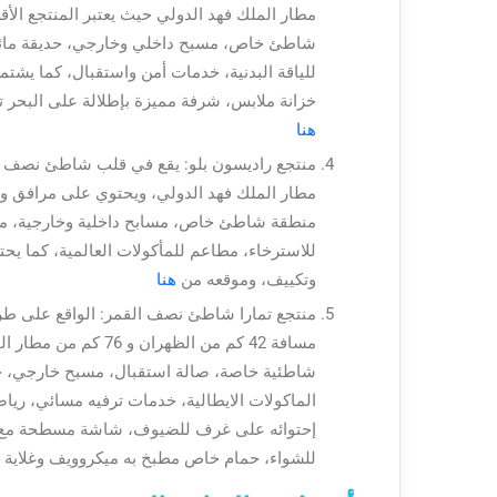
مطار الملك فهد الدولي حيث يعتبر المنتجع الأ
شاطئ خاص، مسبح داخلي وخارجي، حديقة مائية،
للياقة البدنية، خدمات أمن واستقبال، كما 
خزانة ملابس، شرفة مميزة بإطلالة على البحر ت
هنا
مطار الملك فهد الدولي، ويحتوي على مرافق وخ
منطقة شاطئ خاص، مسابح داخلية وخارجية، مرا
للاسترخاء، مطاعم للمأكولات العالمية، كم
وتكييف، وموقعه من
هنا
منتجع تمارا شاطئ نصف القمر: الواقع على ط
مسافة 42 كم من الظهر
شاطئية خاصة، صالة استقبال، مسبح خارجي، خد
الماكولات الايطالية، خدمات ترفيه مسائي، ريا
إحتوائه على غرف للضيوف، شاشة مسطحة مع قن
للشواء، حمام خاص مطبخ به ميكروويف وغلاية