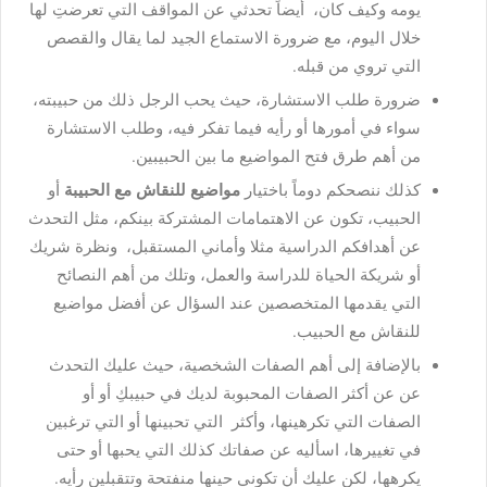
يومه وكيف كان، أيضاً تحدثي عن المواقف التي تعرضتِ لها
خلال اليوم، مع ضرورة الاستماع الجيد لما يقال والقصص
التي تروي من قبله.
ضرورة طلب الاستشارة، حيث يحب الرجل ذلك من حبيبته،
سواء في أمورها أو رأيه فيما تفكر فيه، وطلب الاستشارة
من أهم طرق فتح المواضيع ما بين الحبيبين.
كذلك ننصحكم دوماً باختيار
مواضيع للنقاش مع الحبيبة
أو
الحبيب، تكون عن الاهتمامات المشتركة بينكم، مثل التحدث
عن أهدافكم الدراسية مثلا وأماني المستقبل، ونظرة شريك
أو شريكة الحياة للدراسة والعمل، وتلك من أهم النصائح
التي يقدمها المتخصصين عند السؤال عن أفضل مواضيع
للنقاش مع الحبيب.
بالإضافة إلى أهم الصفات الشخصية، حيث عليك التحدث
عن عن أكثر الصفات المحبوبة لديك في حبيبكِ أو أو
الصفات التي تكرهينها، وأكثر التي تحبينها أو التي ترغبين
في تغييرها، اسأليه عن صفاتك كذلك التي يحبها أو حتى
يكرهها، لكن عليك أن تكوني حينها منفتحة وتتقبلين رأيه.