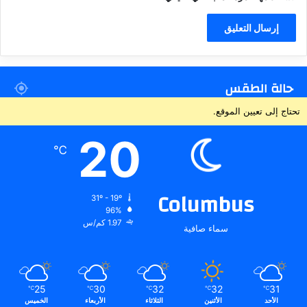
حالة الطقس
تحتاج إلى تعيين الموقع.
20
℃
Columbus
31º - 19º
96%
1.97 كم/س
سماء صافية
25
30
32
32
31
℃
℃
℃
℃
℃
الأحد
الأثنين
الثلاثاء
الأربعاء
الخميس