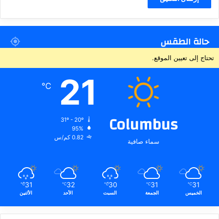
حالة الطقس
تحتاج إلى تعيين الموقع.
21
℃
Columbus
31º - 20º
95%
0.82 كم/س
سماء صافية
31
32
30
31
31
℃
℃
℃
℃
℃
الخميس
الجمعة
السبت
الأحد
الأثنين