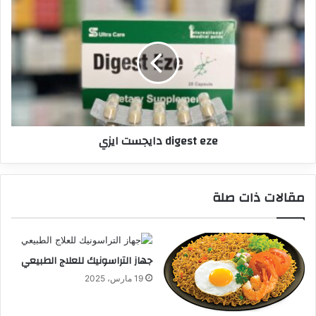
digest eze دايجست ايزي
مقالات ذات صلة
جهاز التراسونيك للعلاج الطبيعي
19 مارس، 2025