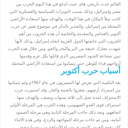
العالم حدث تاريخي هام، حيث اندلع في هذا اليوم الحرب بين
مصر وإسرائيل، وذلك بسبب التوترات السياسية والعسكرية التي
كانت تملأ المكان في هذا الوقت، والهدف منها استعادة الأراضي
المحتلة من إسرائيل، والجدير بالذكر في موضوع تعبير عن حرب
أكتوبر بالعناصر والمقدمة والخاتمة أن هذه الحروب من أهم
الحروب التي خاضتها الدول العربية اتجاه إسرائيل، وذلك لأنها
شهدت معارك عنيفة من البر والبحر والجو، ومن خلال هذه الحرب
تبين شجاعة الجنود المصريين الذي قاتلوا بكل عزم وقدموا
أرواحهم فداء للوطن حتى يتمكنوا من استعادة الأراضي المحتلة.
أسباب حرب أكتوبر
بعد النكسة التي تعرض لها المصريون في عام 1967م ولم يتمكنوا
من استرداد أرضهم، شعروا بالخيبة والعار، وقد استمرت حرب
الاستنزاف لمدة تصل إلى ثلاثة سنوات ونصف، والهدف منها
استنزاف قوى العدو الصهيوني، وهذه الحرب هي المرحلة الأولى
اتجاههم، وبعد ذلك جاءت المرحلة الثانية وهي مرحلة الصمود
أمامه، ومن ثم جاءت مرحلة المواجهة والردع، وفي هذه الأثناء
كان يقوم الجيش المصري بشراء الأسلحة من روسيا ويقود