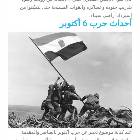
بتدريب جنوده وعساكره والقوات المسلحة حتى يتمكنوا من
استرداد أراضي سيناء.
أحداث حرب 6 أكتوبر
عند كتابة موضوع تعبير عن حرب أكتوبر بالعناصر والمقدمة