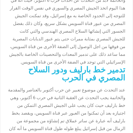
والخاتمة لابد من التحدث عن أحداث حرب 6 أكتوبر، حيث أنه في
هذا اليوم اتخذ الجيش المصري والسوري في نفس الوقت القرار
للتوجه إلى الحدود الخاصة به مع إسرائيل، وقد تمكنت الجيش
المصري من عبور قناة السويس بشكل سريع، وكان ذلك بفضل
الجسور التي إنشائها السلاح المصري الهندسي والتي كانت
للجيش المصري بمثابة ممرات حتى يتم عبور الدبابات المصرية
من فوقها من اجل الوصول إلى الضفة الأخرى من قناة السويس،
مما ساعد ذلك على تدمير المعدات والتحصينات الخاصة بالجيش
الإسرائيلي التي توجد في الضفة الأخرى من قناة السويس.
تدمير خط بارليف ودور السلاح
المصري في الحرب
عند التحدث عن موضوع تعبير عن حرب أكتوبر بالعناصر والمقدمة
والخاتمة يجب التحدث عن العقبة الثانية في حرب 6 أكتوبر، وهي
خط بارليف حيث كان يجب على الجيش المصري التمكن من
اجتيازه بعد أن تمكنوا من العبور عبر قناة السويس، ويقصد بخط
بارليف أنه عبارة عن ساتر عملاق تم إنشاؤه من مجموعة من
الرمال من قبل إسرائيل يبلغ طوله طول قناة السويس ما أنه كان