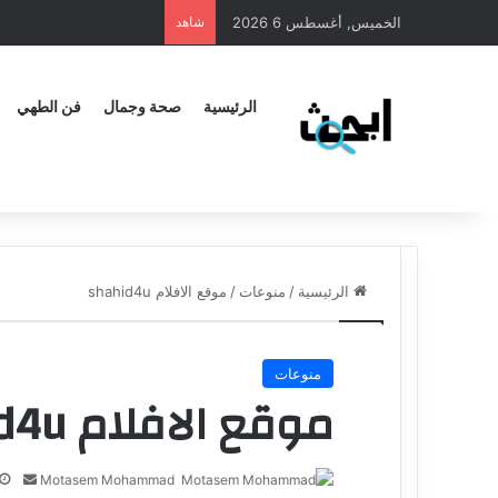
الخميس, أغسطس 6 2026
شاهد
الرئيسية
صحة وجمال
فن الطهي
الرئيسية
/
منوعات
/
موقع الافلام shahid4u
منوعات
موقع الافلام shahid4u
Motasem Mohammad
أ