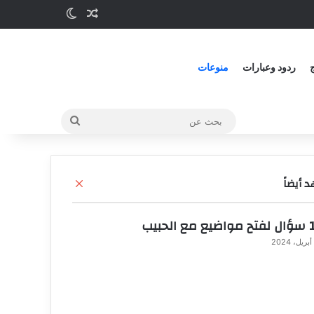
مقالة عشوائية
الوضع المظلم
ج
ردود وعبارات
منوعات
بحث
عن
 أيضاً
إ
غ
ل
الحبيب
ا
ق