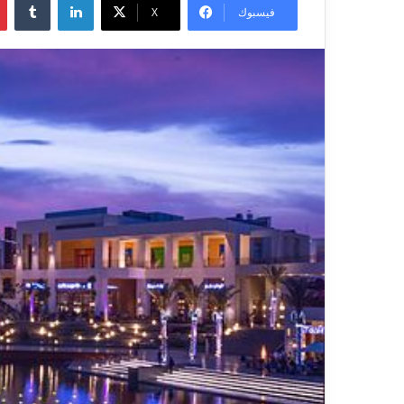
فيسبوك
X