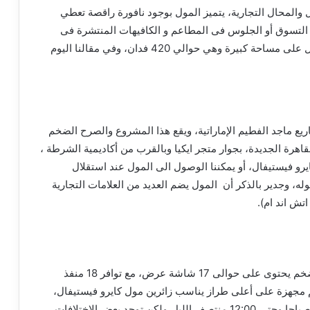
 والمحال التجارية، يتميز المول بوجود نافورة راقصة تعطي
اء التسوق أو الجلوس فى المطاعم و الكافيهات المنتشرة فى
معظم أقسام المول المتعددة والتي تنم عن وجود المول على مساحة كبيرة وهي حوالي 420 فدان، وفي مقالنا اليوم
يع ماجد الفطيم الإماراتية، ويقع هذا المشروع والصرح الضخم
دينة القاهرة الجديدة، بجوار متجر ايكيا وبالقرب من أكاديمية الشرطة ،
يرو فيستيفال، أو يمكننا الوصول الى المول عند استقلال
له، وجدير بالذكر أن المول يضم العديد من العلامات التجارية
تش اند ام).
بالإضافة إلى كارفور وهايبر ماركت ومجمع سينمائي ضخم يحتوى على حوالى 17 شاشة عرض، مع توافر 18 منفذ
م مجهزة على أعلى طراز يناسب زائرين مول كايرو فيستيفال،
من 10:00 صباحا وحتى 12:00 منتصف الليل،ولكن توجد بعض الاختلافات