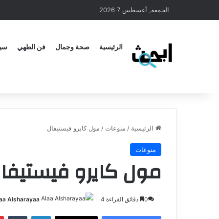
الجمعة, أغسطس 7 2026
الرئيسية
صحة وجمال
فن الطهي
سيا
الرئيسية
/
منوعات
/
مول كايرو فيستيفال
منوعات
مول كايرو فيستيفا
0
دقائق القراءة 4
aa Alsharayaa