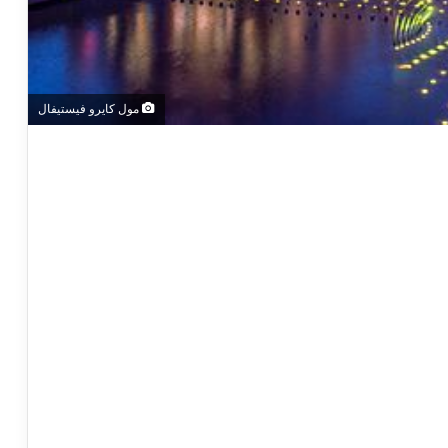
مول كايرو فيستيفال