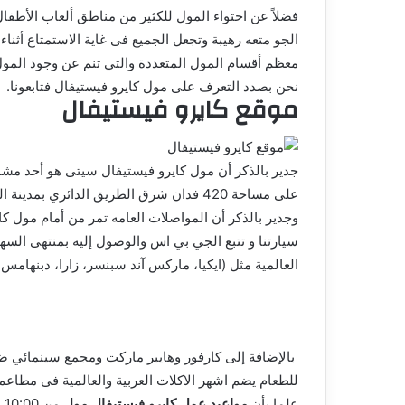
فضلاً عن احتواء المول للكثير من مناطق ألعاب الأطفال
الجو متعه رهيبة وتجعل الجميع فى غاية الاستمتاع أثن
نحن بصدد التعرف على مول كايرو فيستيفال فتابعونا.
موقع كايرو فيستيفال
جدير بالذكر أن مول كايرو فيستيفال سيتى هو أحد مشار
على مساحة 420 فدان شرق الطريق الدائري بم
وجدير بالذكر أن المواصلات العامه تمر من أمام مول كا
سيارتنا و تتبع الجي بي اس والوصول إليه بمنتهى السهو
العالمية مثل (ايكيا، ماركس آند سبنسر، زارا، دبنهامس ا
للطعام يضم اشهر الاكلات العربية والعالمية فى مطاع
علما بأن
مواعيد عمل كايرو فيستيفال مول