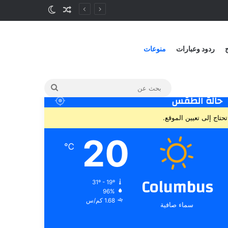
ج
ردود وعبارات
منوعات
حالة الطقس
تحتاج إلى تعيين الموقع.
20
℃
Columbus
31º - 19º
96%
1.68 كم/س
سماء صافية