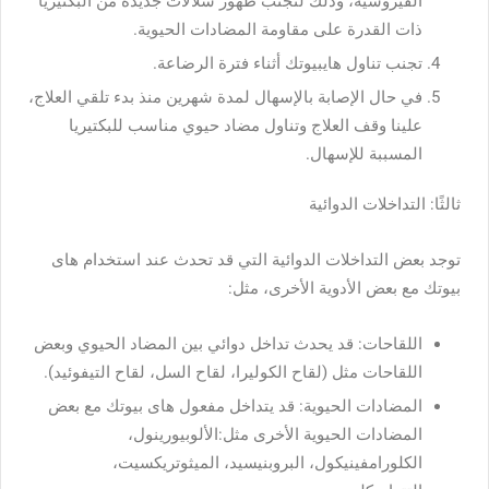
الفيروسية، وذلك لتجنب ظهور سلالات جديدة من البكتيريا
ذات القدرة على مقاومة المضادات الحيوية.
تجنب تناول هايبيوتك أثناء فترة الرضاعة.
في حال الإصابة بالإسهال لمدة شهرين منذ بدء تلقي العلاج،
علينا وقف العلاج وتناول مضاد حيوي مناسب للبكتيريا
المسببة للإسهال.
ثالثًا: التداخلات الدوائية
توجد بعض التداخلات الدوائية التي قد تحدث عند استخدام هاى
بيوتك مع بعض الأدوية الأخرى، مثل:
اللقاحات: قد يحدث تداخل دوائي بين المضاد الحيوي وبعض
اللقاحات مثل (لقاح الكوليرا، لقاح السل، لقاح التيفوئيد).
المضادات الحيوية: قد يتداخل مفعول هاى بيوتك مع بعض
المضادات الحيوية الأخرى مثل:الألوبيورينول،
الكلورامفينيكول، البروبنيسيد، الميثوتريكسيت،