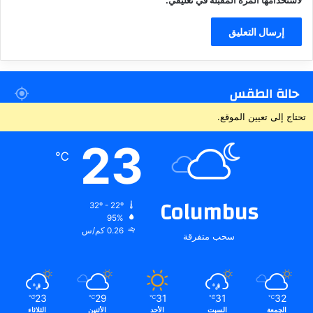
حالة الطقس
تحتاج إلى تعيين الموقع.
23
℃
Columbus
32º - 22º
95%
0.26 كم/س
سحب متفرقة
23
29
31
31
32
℃
℃
℃
℃
℃
الجمعة
السبت
الأحد
الأثنين
الثلاثاء