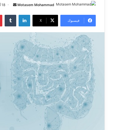
Motasem Mohammad
أ
18 أبريل، 2024
ر
لينكدإن
‏Tumblr
س
فيسبوك
X
ل
ب
ر
ي
د
ا
إ
ل
ك
ت
ر
و
ن
ي
ا