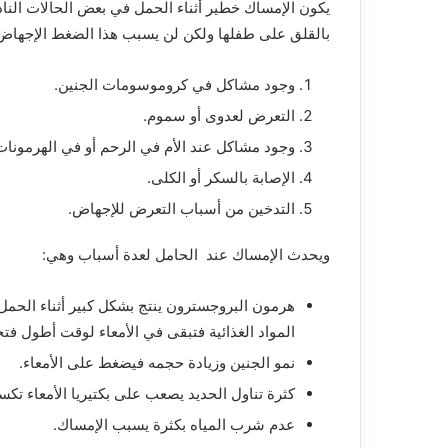
يكون
الإمساك
خطير
أثناء
الحمل
في
بعض
الحالات
النا
بالقلق
على
طفلها
ولكن
لن
يسبب
هذا
الضغط
الإجهاض
وجود
مشاكل
في
كروموسومات
الجنين
.
التعرض
لعدوى
أو
سموم
.
وجود
مشاكل
عند
الأم
في
الرحم
أو
في
الهرمونات
الإصابة
بالسكر
أو
الكلى
.
التدخين
من
أسباب
التعرض
للإجهاض
.
ويحدث
الإمساك
عند
الحامل
لعدة
أسباب
وهي
:
هرمون
البروجسترون
ينتج
بشكل
كبير
أثناء
الحمل
المواد
الغذائية
فتبقى
في
الأمعاء
لوقت
أطول
فت
نمو
الجنين
وزيادة
حجمه فيضغط على الأمعاء.
كثرة تناول الحديد يصعب على بكتيريا الأمعاء تكس
عدم شرب المياه بكثرة يسبب الإمساك.