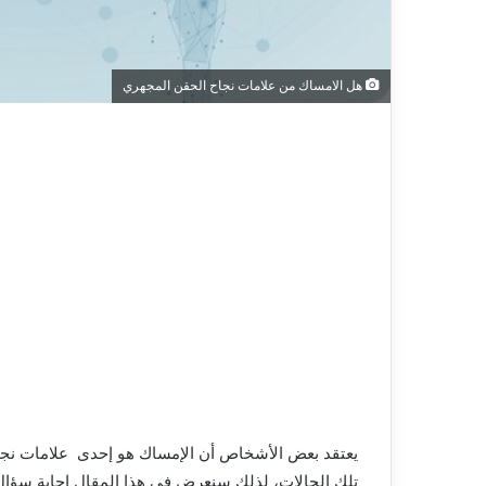
هل الامساك من علامات نجاح الحقن المجهري
يعتقد
بعض
الأشخاص
أن
الإمساك
هو
إحدى
علامات
نج
تلك
الحالات، لذلك
سنعرض
في
هذا
المقال
إجابة
سؤال