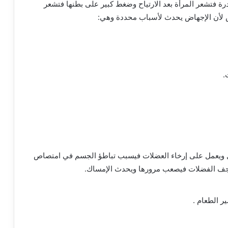
درة
فتشعر
المرأة
بعد
الارتياح
وضغط
كبير
على
بطنها
فتشعر
لأن
الإجهاض
يحدث
لأسباب
محددة
وهي
:
.
ويعمل
على
إرخاء
العضلات
فيسبب
تباطؤ
الجسم
في
امتصاص
جف
الفضلات
فيصعب
مرورها
ويحدث
الإمساك
.
ير الطعام .