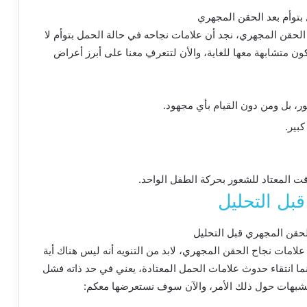
الحقن
المجهري، نجد
أن
علامات
نجاحه
في
حالة
الحمل
بتوأم
لا
ون
متشابهة
معها
للغاية، والأن
لتتعرفِ معنا
على
أبرز
أعراض
ور، بل
ومن
دون
القيام
بأي
مجهود
.
كبير
.
قت
المعتاد
للشعور
بحركة
الطفل
الواحد
.
بل التحليل
علامات
نجاح
الحقن
المجهري، لابد
من
التنويه
أنه
ليس
هناك
أية
ما
انتقاء
حدوث
علامات
الحمل
المعتادة، يعني
في
حد
ذاته
فشل
شبهات
حول
ذلك
الأمر، والآن
سوف
نستعرضها
معكم
: