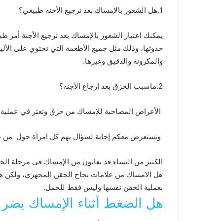
1.
هل
الشعور
بالإمساك
بعد
ترجيع
الأجنة
طبيعي؟
يمكنك
اعتبار
الشعور
بالإمساك
بعد
ترجيع
الأجنة
أمر
طبي
حدوثها، وذلك
مثل
جميع
الأطعمة
التي
تحتوي
على
الأل
والمكرونة
والدقيق
وغيرها
.
2.
ماسبب
الحزق
بعد
إرجاع
الأجنة؟
الأعراض
المصاحبة
للإمساك
من
حزق
وتعثر
في
عملية
ونستعرض
معكم
إجابة
لسؤال
يهم
كل
امرأة
حول
من
ج
الكثير
من
النساء
قد
يعانون
من
الإمساك
في
مرحلة
الح
هل
الامساك
من
علامات
نجاح
الحقن
المجهري، ولكن
ه
بعملية
الحقن
نفسها
وليس
فقط
للحمل
.
هل الضغط أثناء الإمساك يضر 