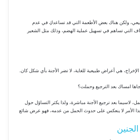
عي، ولكن
هناك
بعض
الأطعمة
التي
قد
تساعدكِ في
عدم
ياف
التي
تساهم
في
تسهيل
عملية
الهضم، وذلك
مثل
الشعير
الإخراج، هي
أعراض
طبيعية
للغاية، لا
تضر
الأجنة
بأي
شكل
كان
.
اها
امساك
بعد
الترجيع
وحملت؟
مل، لاسيما
بعد
ترجيع
الأجنة
مباشرة، ولذا
يكثر
التساؤل
حول
ذا
الأمر
لا
ينعكس
على
حدوث
الحمل
من
عدمه، فهو
عرض
شائع
الجنين