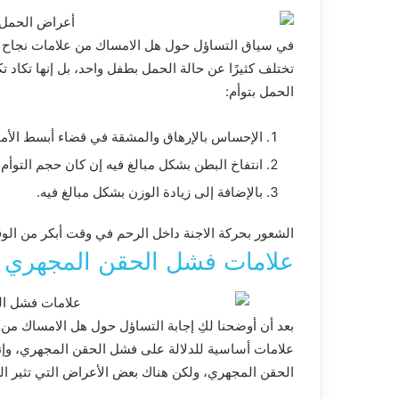
في
سياق
التساؤل
حول
هل
الامساك
من
علامات
نجاح
تختلف
كثيرًا
عن
حالة
الحمل
بطفل
واحد، بل
إنها
تكاد
تك
الحمل
بتوأم
:
الإحساس
بالإرهاق
والمشقة
في
قضاء
أبسط
الأم
انتفاخ
البطن
بشكل
مبالغ
فيه
إن
كان
حجم
التوأم
بالإضافة
إلى
زيادة
الوزن
بشكل
مبالغ
فيه
.
الشعور
بحركة
الاجنة
داخل
الرحم
في
وقت
أبكر
من
الو
علامات فشل الحقن المجهري ق
بعد
أن
أوضحنا
لكِ إجابة
التساؤل
حول
هل
الامساك
من
علامات
أساسية
للدلالة
على
فشل
الحقن
المجهري، وإن
الحقن
المجهري، ولكن
هناك
بعض
الأعراض
التي
تثير
ال