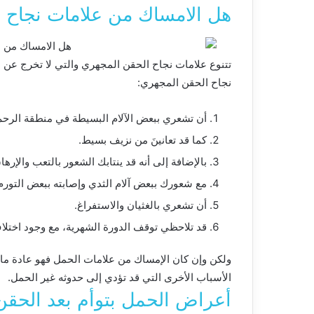
هل الامساك من علامات نجاح 
تتنوع
علامات
نجاح
الحقن
المجهري
والتي
لا
تخرج
عن
ا
نجاح
الحقن
المجهري
:
أن
تشعري
ببعض
الآلام
البسيطة
في
منطقة
الرحم
كما
قد
تعانينَ من
نزيف
بسيط
.
بالإضافة
إلى
أنه
قد
ينتابك
الشعور
بالتعب
والإرها
مع
شعورك
ببعض
آلام
الثدي
وإصابته
ببعض
التورم
أن
تشعري
بالغثيان
والاستفراغ
.
قد
تلاحظي
توقف
الدورة
الشهرية، مع
وجود
اختلا
ولكن
وإن
كان
الإمساك
من
علامات
الحمل
فهو
عادة
ما
الأسباب
الأخرى
التي
قد
تؤدي
إلى
حدوثه
غير
الحمل
.
أعراض الحمل بتوأم بعد الحقن