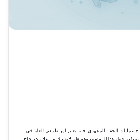
اح
عمليات
الحقن
المجهري، فإنه
يعتبر
أمر
طبيعي
للغاية
في
متكرر
حول
هذا
الموضوع
وهو
هل
الامساك
من
علامات
نجاح