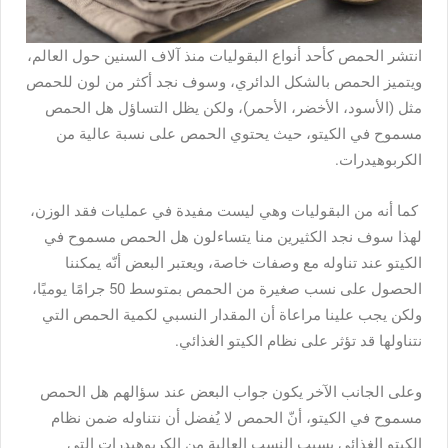
انتشر الحمص كأحد أنواع البقوليات منذ آلاف السنين حول العالم،
ويتميز الحمص بالشكل الدائري، وسوف نجد أكثر من لون للحمص
مثل (الأسود، الأخضر، الأحمر)، ولكن يظل التساؤل
هل الحمص
مسموح في الكيتو،
حيث يحتوي الحمص على نسبة عالية من
الكربوهيدرات.
كما أنه من البقوليات وهي ليست مفيدة في عمليات فقد الوزن،
لهذا سوف نجد الكثيرين منا يتساءلون هل الحمص مسموح في
الكيتو عند تناوله مع وصفات خاصة، ويعتبر البعض أنّه يمكننا
الحصول على نسب صغيرة من الحمص بمتوسط 50 جرامًا يوميًا،
ولكن يجب علينا مراعاة أن المقدار النسبي لكمية الحمص التي
نتناولها قد تؤثر على نظام الكيتو الغذائي.
وعلى الجانب الآخر يكون جواب البعض عند سؤالهم هل الحمص
مسموح في الكيتو، أنّ الحمص لا يُفضل أن نتناوله ضمن نظام
الكيتو الغذائي بسبب النسب العالية من الكربوهيدرات التي