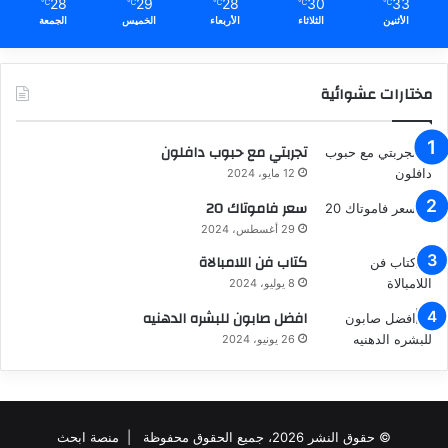
28
29
28
30
33
℃
℃
℃
℃
℃
الأثنين
الثلاثاء
الأربعاء
الخميس
الجمعة
مختارات عشوائية
تجربتي مع حبوب دافلون
12 مايو، 2024
سعر فاموتاك 20
29 أغسطس، 2024
كتاب فن اللامبالاة
8 يوليو، 2024
افضل صابون للبشره الدهنيه
26 يونيو، 2024
© حقوق النشر 2026، جميع الحقوق محفوظة |
منصة ابحث