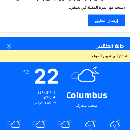
لاستخدامها المرة المقبلة في تعليقي.
حالة الطقس
تحتاج إلى تعيين الموقع.
22
℃
Columbus
33º - 21º
97%
0.45 كم/س
سحب متفرقة