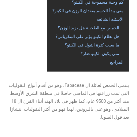
كم وجبة مسموحة في الكيتو؟
متى يبدأ الجسم بفقدان الوزن في الكيتو؟
الأسئلة الشائعة:
الحمص مع الطحينة هل يزيد الوزن؟
هل نظام الكيتو يؤثر على البنكرياس؟
ما سبب كثرة التبول في الكيتو؟
متى يكون الكيتو ضار؟
المراجع
ينتمي الحمص لعائلة ال Fabaceae، وهو من أقدم أنواع البقوليات
التي تمت زراعتها في الماضي خاصةً في منطقة الشرق الأوسط
منذ أكثر من
9500 عام
، كما ظهر في بلاد الهند أثناء القرن ال 18
الميلادي، وهو غني بالبروتين، لهذا فهو من أكثر البقوليات انتشارًا
بعد فول الصويا.