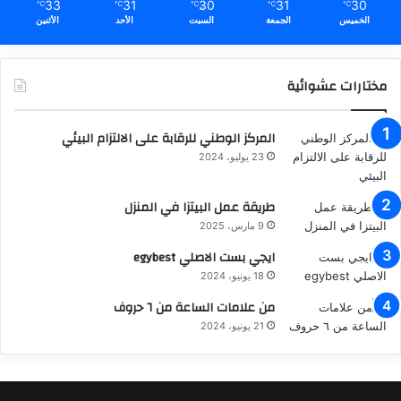
33
31
30
31
30
℃
℃
℃
℃
℃
الخميس
الجمعة
السبت
الأحد
الأثنين
مختارات عشوائية
المركز الوطني للرقابة على الالتزام البيئي
23 يوليو، 2024
طريقة عمل البيتزا في المنزل
9 مارس، 2025
ايجي بست الاصلي egybest
18 يونيو، 2024
من علامات الساعة من ٦ حروف
21 يونيو، 2024