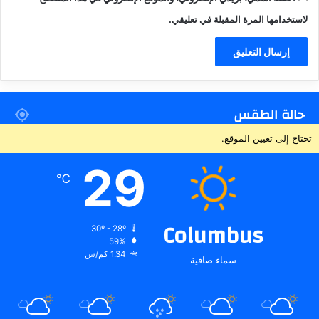
لاستخدامها المرة المقبلة في تعليقي.
حالة الطقس
تحتاج إلى تعيين الموقع.
29
℃
Columbus
30º - 28º
59%
1.34 كم/س
سماء صافية