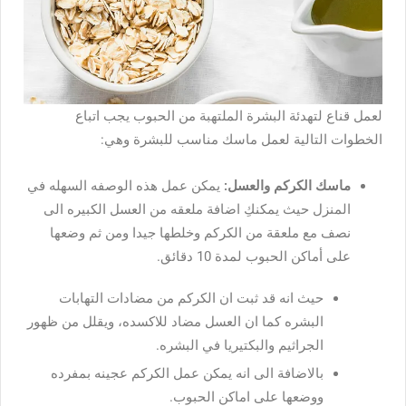
لعمل قناع لتهدئة البشرة الملتهبة من الحبوب يجب اتباع
الخطوات التالية لعمل ماسك مناسب للبشرة وهي:
ماسك الكركم والعسل:
يمكن عمل هذه الوصفه السهله في
المنزل حيث يمكنكِ اضافة ملعقه من العسل الكبيره الى
نصف مع ملعقة من الكركم وخلطها جيدا ومن ثم وضعها
على أماكن الحبوب لمدة 10 دقائق.
حيث انه قد ثبت ان الكركم من مضادات التهابات
البشره كما ان العسل مضاد للاكسده، ويقلل من ظهور
الجراثيم والبكتيريا في البشره.
بالاضافة الى انه يمكن عمل الكركم عجينه بمفرده
ووضعها على اماكن الحبوب.