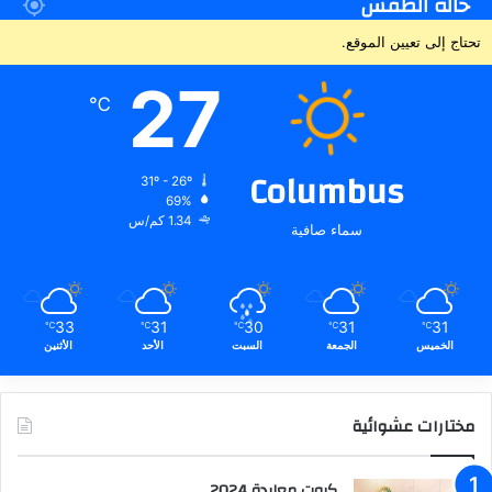
حالة الطقس
تحتاج إلى تعيين الموقع.
27
℃
Columbus
31º - 26º
69%
1.34 كم/س
سماء صافية
33
31
30
31
31
℃
℃
℃
℃
℃
الخميس
الجمعة
السبت
الأحد
الأثنين
مختارات عشوائية
كروت معايدة 2024