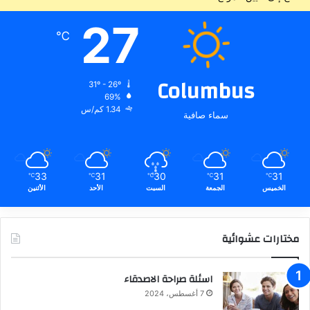
:
27
℃
Columbus
31º - 26º
69%
1.34 كم/س
سماء صافية
33
31
30
31
31
℃
℃
℃
℃
℃
الخميس
الجمعة
السبت
الأحد
الأثنين
مختارات عشوائية
اسئلة صراحة الاصدقاء
7 أغسطس، 2024