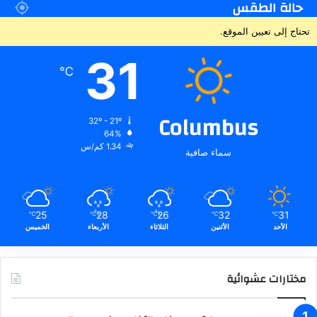
حالة الطقس
تحتاج إلى تعيين الموقع.
31
℃
Columbus
32º - 21º
64%
1.34 كم/س
سماء صافية
25
28
26
32
31
℃
℃
℃
℃
℃
الأحد
الأثنين
الثلاثاء
الأربعاء
الخميس
مختارات عشوائية