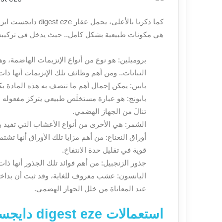
كما ذكرنا بالأعلى، يحمل عقار
digest eze دايجست ايزي
هي مكونات طبيعية بشكل كامل.. حيث يدخل في تركيبه كل
بروميلين: هو نوع من أنواع الإنزيمات الهاضمة، وهو
النباتات.. ومن أهم وظائف تلك الإنزيمات أنها ذ
بابين: يمكن إجمال أهم ما تتصف به هذه المادة بكو
بابونج: هو عبارة مستخلَص طبيعي يتركز مفعوله 
تنالَ من الجهاز الهضمي.
الشمر: هي الأخرى من أنواع الأعشاب التي تفيد 
أوراق النعناع: من أهم مزايا تلك الأوراق أنها تش
قوية في تقليل حدة الانتفاخ.
جذور الزنجبيل: من أهم فوائد تلك الجذور أنها ذا
اليانسون: عشب معروف للغاية، وقد ثبت أن بداخله
عند المعاناة من خلل الجهاز الهضمي.
استعمالات digest eze دايجست ايزي