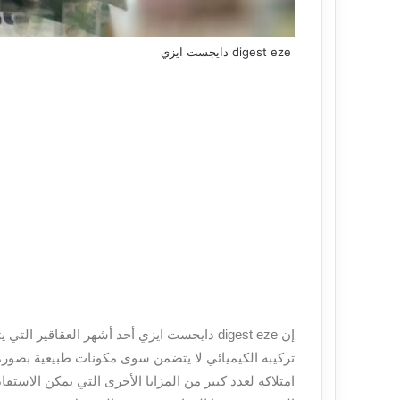
ر
و
digest eze دايجست ايزي
ن
ي
إن
digest eze دايجست ايزي
أحد أشهر العقاقير التي ي
تركيبه الكيميائي لا يتضمن سوى مكونات طبيعية بصورة ك
امتلاكه لعدد كبير من المزايا الأخرى التي يمكن الاست