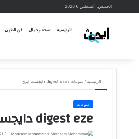
الخميس, أغسطس 6 2026
الرئيسية
صحة وجمال
فن الطهي
الرئيسية
/
منوعات
/
digest eze دايجست ايزي
منوعات
digest eze دايجست ايزي
Motasem Mohammad
أ
21 أغسطس، 24