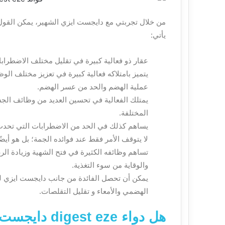
من خلال
تجربتي مع دايجست ايزي
الشهير، يمكن القول 
يأتي:
عقار ذو فعالية كبيرة في تقليل مختلف الاضطراب
يتميز بامتلاكه فعالية كبيرة في تعزيز مختلف الوظ
عملية الهضم والحد من عسر الهضم.
يمتلك الفعالية في تحسين العديد من وظائف الجسم
المختلفة.
يساهم كذلك في الحد من الاضطرابات التي تحدث 
لا يتوقف الأمر فقط عند فوائده الجمة؛ بل هو أيضً
تساهم وظائفه الكثيرة في فتح الشهية وزيادة الر
والوقاية من سوء التغذية.
يمكن أن تحصل الفائدة من جانب
دايجست ايزي ل
الهضمي والأمعاء و تقليل التقلصات.
هل دواء digest eze دايجست ايزي قبل الاكل ام بعده؟