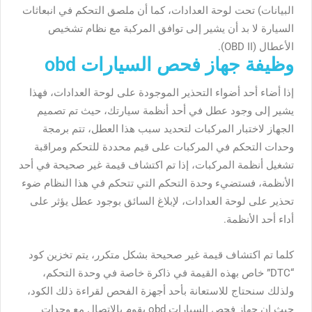
البيانات) تحت لوحة العدادات، كما أن ملصق التحكم في انبعاثات
السيارة لا بد أن يشير إلى توافق المركبة مع نظام تشخيص
الأعطال (OBD II).
وظيفة جهاز فحص السيارات obd
إذا أضاء أحد أضواء التحذير الموجودة على لوحة العدادات، فهذا
يشير إلى وجود عطل في أحد أنظمة سيارتك، حيث تم تصميم
الجهاز لاختبار المركبات لتحديد سبب هذا العطل، تتم برمجة
وحدات التحكم في المركبات على قيم محددة للتحكم ومراقبة
تشغيل أنظمة المركبات، إذا تم اكتشاف قيمة غير صحيحة في أحد
الأنظمة، فستضيء وحدة التحكم التي تتحكم في هذا النظام ضوء
تحذير على لوحة العدادات، لإبلاغ السائق بوجود عطل يؤثر على
أداء أحد الأنظمة.
كلما تم اكتشاف قيمة غير صحيحة بشكل متكرر، يتم تخزين كود
“DTC” خاص بهذه القيمة في ذاكرة خاصة في وحدة التحكم،
ولذلك سنحتاج للاستعانة بأحد أجهزة الفحص لقراءة ذلك الكود،
حيث إن جهاز فحص السيارات obd يقوم بالاتصال مع وحدات