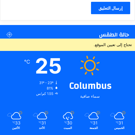
حالة الطقس
تحتاج إلى تعيين الموقع.
25
℃
Columbus
31º - 23º
81%
1.55 كم/س
سماء صافية
33
31
30
31
31
℃
℃
℃
℃
℃
الخميس
الجمعة
السبت
الأحد
الأثنين