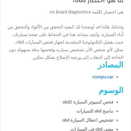
ما هو اختصار obd؟
هى اختصار لكلمة on board diagnostics.
وختامًا، هكذا قد أوضحنا لك كيفية التحقق من الأكواد والتحقق من
أداء السيارة، وكيف يساعد هذا في الحفاظ على صحة سيارتك،
حيث بفضل التكنولوجيا المتقدمة لجهاز فحص السيارات obd،
يمكن لأي شخص الآن تشخيص سيارته وفحصها بدقة بسهولة دون
الحاجة إلى الذهاب إلى ورشة الإصلاح بشكل متكرر.
المصادر
compu-car
الوسوم
فحص كمبيوتر السيارة obd2
ماسح obd للسيارات
تشخيص اعطال السيارة obd
معنى obd في السيارات