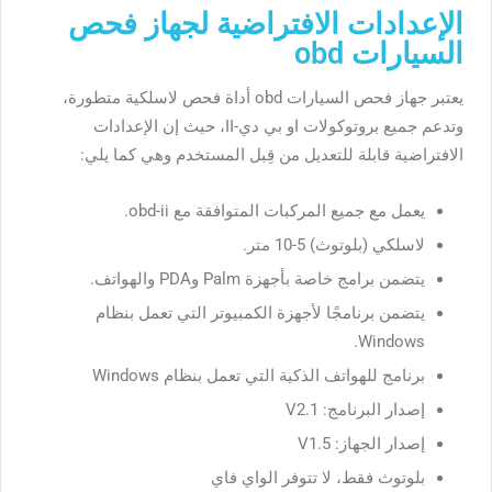
الإعدادات الافتراضية لجهاز فحص
السيارات obd
يعتبر جهاز فحص السيارات obd أداة فحص لاسلكية متطورة،
وتدعم جميع بروتوكولات او بي دي-II، حيث إن الإعدادات
الافتراضية قابلة للتعديل من قِبل المستخدم وهي كما يلي:
يعمل مع جميع المركبات المتوافقة مع obd-ii.
لاسلكي (بلوتوث) 5-10 متر.
يتضمن برامج خاصة بأجهزة Palm وPDA والهواتف.
يتضمن برنامجًا لأجهزة الكمبيوتر التي تعمل بنظام
Windows.
برنامج للهواتف الذكية التي تعمل بنظام Windows
إصدار البرنامج: V2.1
إصدار الجهاز: V1.5
بلوتوث فقط، لا تتوفر الواي فاي