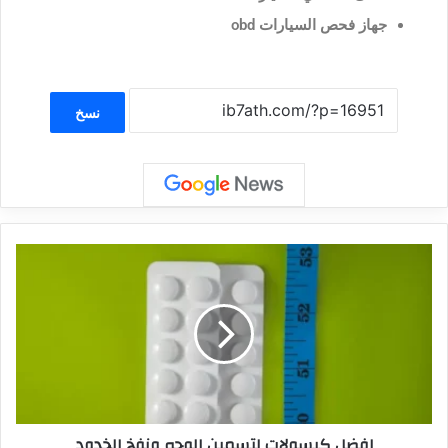
جهاز فحص السيارات obd
نسخ
افضل كبسولات لتسمين الوجه ونفخ الخدود