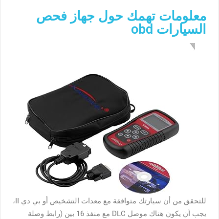
معلومات تهمك حول جهاز فحص
السيارات obd
للتحقق من أن سيارتك متوافقة مع معدات التشخيص أو بي دي II،
يجب أن يكون هناك موصل DLC مع منفذ 16 بين (رابط وصلة