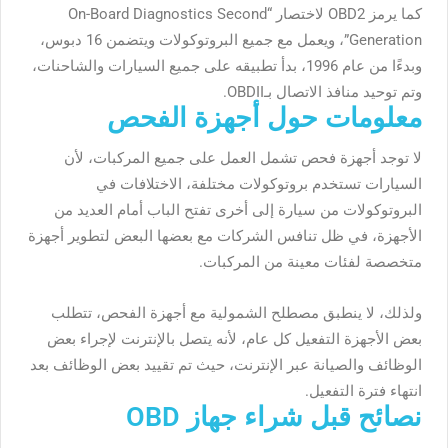
كما يرمز OBD2 لاختصار “On-Board Diagnostics Second
Generation”، ويعمل مع جميع البروتوكولات ويتضمن 16 دبوس،
وبدءًا من عام 1996، بدأ تطبيقه على جميع السيارات والشاحنات،
وتم توحيد منافذ الاتصال بـOBDII.
معلومات حول أجهزة الفحص
لا توجد أجهزة فحص تشمل العمل على جميع المركبات، لأن
السيارات تستخدم بروتوكولات مختلفة، الاختلافات في
البروتوكولات من سيارة إلى أخرى تفتح الباب أمام العديد من
الأجهزة، في ظل تنافس الشركات مع بعضها البعض لتطوير أجهزة
متخصصة لفئات معينة من المركبات.
ولذلك، لا ينطبق مصطلح الشمولية مع أجهزة الفحص، تتطلب
بعض الأجهزة التفعيل كل عام، لأنه يتصل بالإنترنت لإجراء بعض
الوظائف والصيانة عبر الإنترنت، حيث تم تقييد بعض الوظائف بعد
انتهاء فترة التفعيل.
نصائح قبل شراء جهاز OBD