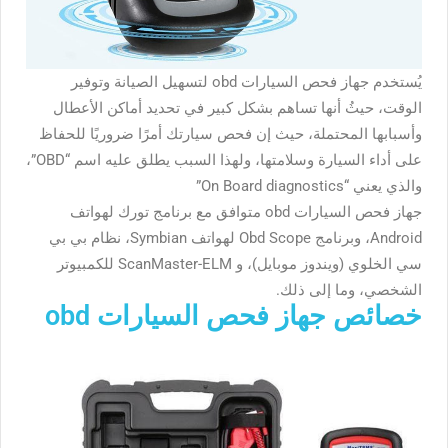
يُستخدم جهاز فحص السيارات obd لتسهيل الصيانة وتوفير
الوقت، حيثُ أنها تساهم بشكل كبير في تحديد أماكن الأعطال
وأسبابها المحتملة، حيث إن فحص سيارتك أمرًا ضروريًا للحفاظ
على أداء السيارة وسلامتها، ولهذا السبب يطلق عليه اسم “OBD”،
والذي يعني “On Board diagnostics”
جهاز فحص السيارات obd متوافق مع برنامج تورك لهواتف
Android، وبرنامج Obd Scope لهواتف Symbian، نظام بي بي
سي الخلوي (ويندوز موبايل)، و ScanMaster-ELM للكمبيوتر
الشخصي، وما إلى ذلك.
خصائص جهاز فحص السيارات obd