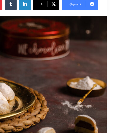
فيسبوك
X