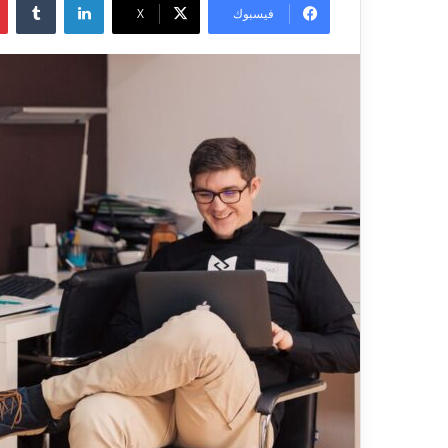
فيسبوك
X