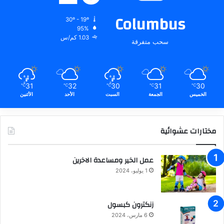
Columbus
30º - 19º
95%
1.03 كم/س
سحب متفرقة
31
32
30
31
30
℃
℃
℃
℃
℃
الخميس
الجمعة
السبت
الأحد
الأثنين
مختارات عشوائية
عمل الخير ومساعدة الاخرين
1 يوليو، 2024
زنكترون كبسول
6 مارس، 2024